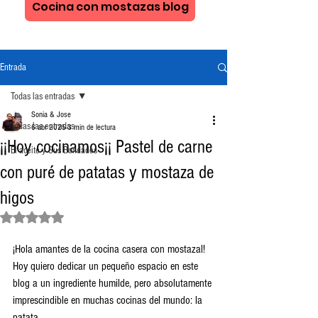
Cocina con mostazas blog
Entrada
Todas las entradas
Sonia & Jose
Todas las entradas
6 abr 2025
3 min de lectura
¡¡Hoy cocinamos¡¡ Pastel de carne
El aceite y Sus Bondades
con puré de patatas y mostaza de
higos
Obtuvo NaN de 5 estrellas.
¡Hola amantes de la cocina casera con mostazal! 
Hoy quiero dedicar un pequeño espacio en este 
blog a un ingrediente humilde, pero absolutamente 
imprescindible en muchas cocinas del mundo: la 
patata.