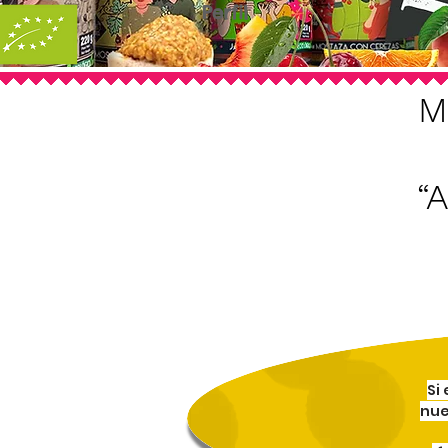
Perfil
M
“A
Si
nue