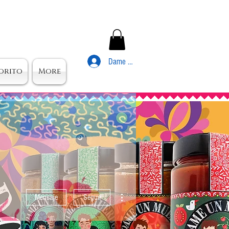
Dame Un Muerdo
orito
More
Más acciones
Mensaje
Seguir