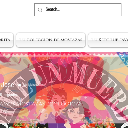
orita
Tu colección de mostazas
Tu Kétchup fav
 Jose
Administrador
0
seguidos
amos mostazas ecológicas
as.