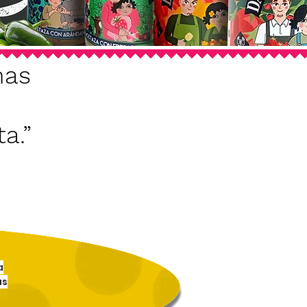
nas
a.”
a
us