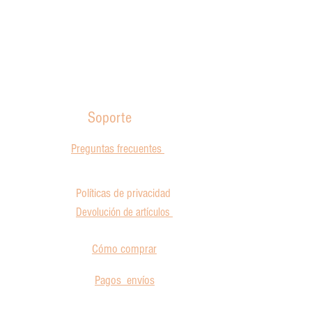
rta un toque único y
udable. Cada ingrediente suma
minas y...
Soporte
Preguntas frecuentes
Políticas de privacidad
Devolución de artículos
Cómo comprar
Pagos envíos