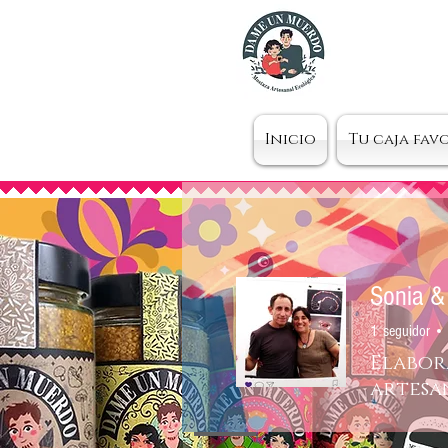
Inicio
Tu caja fav
Sonia &
1
seguidor
Elabor
artesan