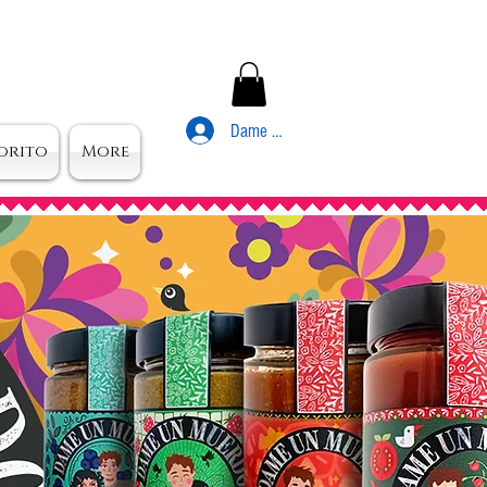
Dame Un Muerdo
orito
More