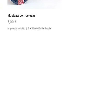
Vista rápida
Mostaza con cerezas
Precio
7,00 €
Impuesto incluido
|
5 € Envío En Península