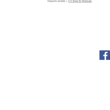
Impuesto incluido
|
5 € Envío En Península