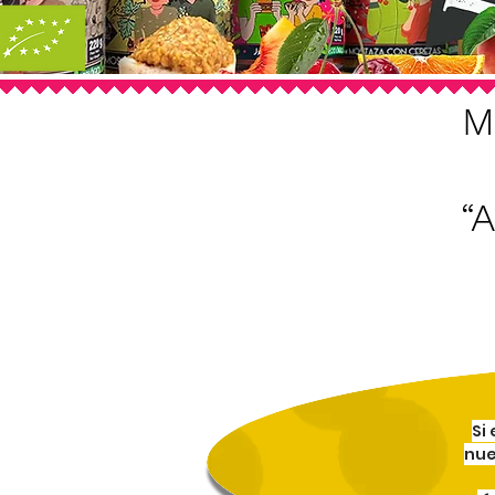
M
“A
Si
nue