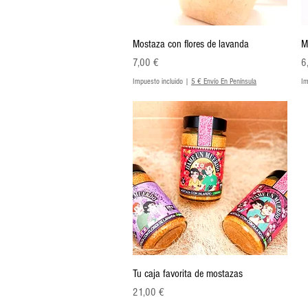
Vista rápida
Mostaza con flores de lavanda
M
Precio
Pr
7,00 €
6
Impuesto incluido
|
5 € Envío En Península
Im
Vista rápida
Tu caja favorita de mostazas
Precio
21,00 €