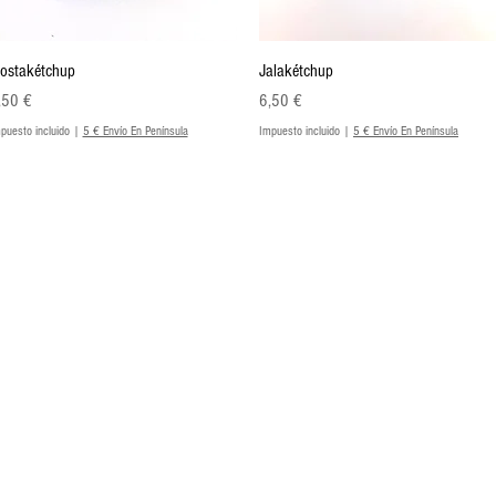
Vista rápida
Vista rápida
ostakétchup
Jalakétchup
ecio
Precio
,50 €
6,50 €
puesto incluido
|
5 € Envío En Península
Impuesto incluido
|
5 € Envío En Península